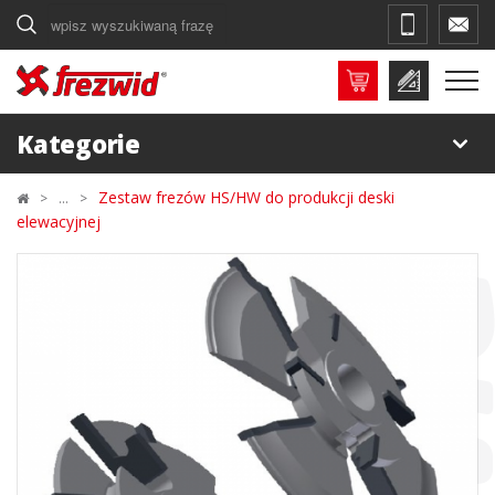
Szukaj
Kategorie
Zestaw frezów HS/HW do produkcji deski
elewacyjnej