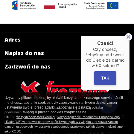
Adres
Cześć!
Czy chcesz,
Napisz do nas
żebyśmy oddzwonili
do Ciebie za darmo
w
60
sekund?
Zadzwoń do nas
TAK
Używamy plików cookies, by ułatwić korzystanie z naszego serwisu. Jeśli
nie chcesz, aby pliki cookies były zapisywane na Twoim dysku, zmień
ustawienia swojej przeglądarki. Zapoznaj się z naszą
polityką
Więcej o plikach cookies znajdziesz na
prywatności
POLITYKA PRYWATNOŚCI
OGÓLNE WARUNKI HANDLOWE
stronie
.
wszystkoociasteczkach.pl
Rozporządzenie Parlamentu Europejskiego
i Rady (UE) w sprawie ochrony osób fizycznych w związku z przetwarzaniem
RODO
PROJEKTY UNIJNE
danych osobowych i w sprawie swobodnego przepływu takich danych, określane
jako RODO.
Wszystkie prawa zastrzeżone © ZPH FREZWID