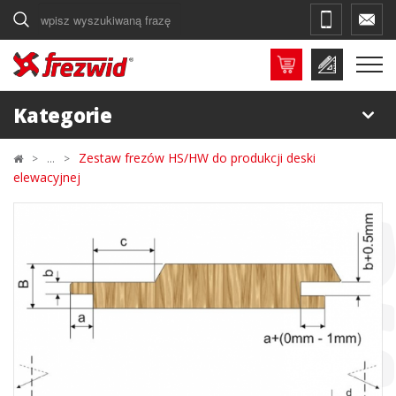
Szukaj
Kategorie
Zestaw frezów HS/HW do produkcji deski
elewacyjnej