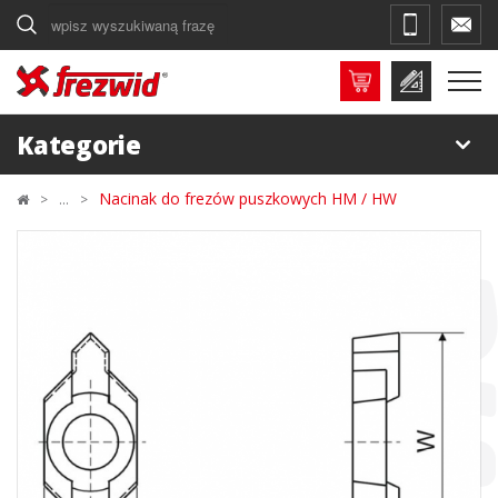
Szukaj
Kategorie
Nacinak do frezów puszkowych HM / HW