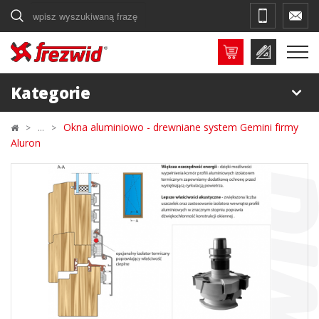
Szukaj
Kategorie
Okna aluminiowo - drewniane system Gemini firmy
Aluron