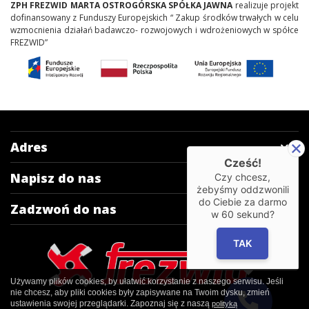
ZPH FREZWID MARTA OSTROGÓRSKA SPÓŁKA JAWNA
realizuje projekt
dofinansowany z Funduszy Europejskich “ Zakup środków trwałych w celu
wzmocnienia działań badawczo- rozwojowych i wdrożeniowych w spółce
FREZWID”
Adres
Cześć!
Napisz do nas
Czy chcesz,
żebyśmy oddzwonili
do Ciebie za darmo
Zadzwoń do nas
w
60
sekund?
TAK
Używamy plików cookies, by ułatwić korzystanie z naszego serwisu. Jeśli
nie chcesz, aby pliki cookies były zapisywane na Twoim dysku, zmień
ustawienia swojej przeglądarki. Zapoznaj się z naszą
polityką