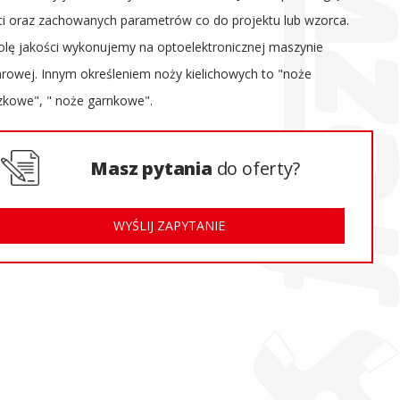
ci oraz zachowanych parametrów co do projektu lub wzorca.
olę jakości wykonujemy na optoelektronicznej maszynie
rowej. Innym określeniem noży kielichowych to "noże
zkowe", " noże garnkowe".
Masz pytania
do oferty?
WYŚLIJ ZAPYTANIE