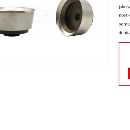
jakoś
Kontr
pomia
donic