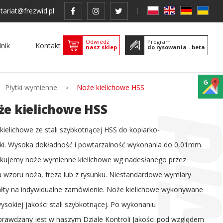
tariat@frezwid.pl
Odwiedź
Program
nik
Kontakt
nasz sklep
do rysowania - beta
Płytki wymienne
Noże kielichowe HSS
że kielichowe HSS
kielichowe ze stali szybkotnącej HSS do kopiarko-
rki. Wysoka dokładność i powtarzalność wykonania do 0,01mm.
kujemy noże wymienne kielichowe wg nadesłanego przez
ta wzoru noża, freza lub z rysunku. Niestandardowe wymiary
tałty na indywidualne zamówienie. Noże kielichowe wykonywane
wysokiej jakości stali szybkotnącej. Po wykonaniu
prawdzany jest w naszym Dziale Kontroli Jakości pod względem