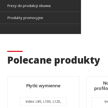
Frezy do produkcji obuwia
Produkty promocyjne
Polecane produkty
No
Płytki wymienne
profil
Index: L80, L100, L120,
In