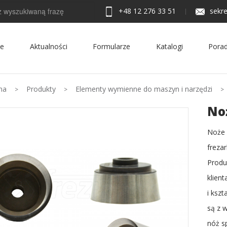
+48 12 276 33 51
sekre
ie
Aktualności
Formularze
Katalogi
Porad
na
Produkty
Elementy wymienne do maszyn i narzędzi
No
Noże 
freza
Produ
klien
i ksz
są z 
nóż s