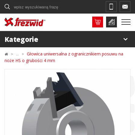
Szukaj
Kategorie
Głowica uniwersalna z ogranicznikiem posuwu na
noże HS o grubości 4 mm