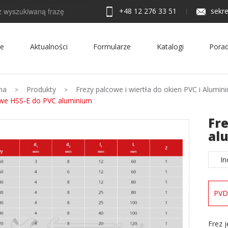
+48 12 276 33 51
sekre
ie
Aktualności
Formularze
Katalogi
Porad
na
Produkty
Frezy palcowe i wiertła do okien PVC i Alumin
we HSS-E do PVC aluminium
Fr
al
In
PVD
Frez 