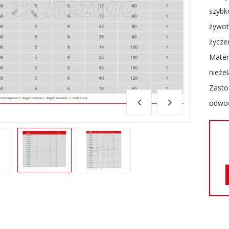
szybk
żywot
życze
Mater
nieże
Zasto
odwod