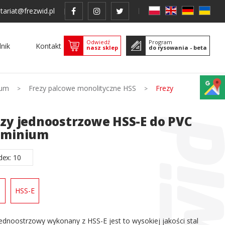
tariat@frezwid.pl
Odwiedź
Program
nik
Kontakt
nasz sklep
do rysowania - beta
ium
Frezy palcowe monolityczne HSS
Frezy
ezy jednoostrzowe HSS-E do PVC
uminium
dex: 10
HSS-E
jednoostrzowy wykonany z HSS-E jest to wysokiej jakości stal