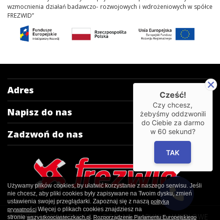
wzmocnienia działań badawczo- rozwojowych i wdrożeniowych w spółce
FREZWID”
Adres
Cześć!
Czy chcesz,
Napisz do nas
żebyśmy oddzwonili
do Ciebie za darmo
w
60
sekund?
Zadzwoń do nas
TAK
Używamy plików cookies, by ułatwić korzystanie z naszego serwisu. Jeśli
nie chcesz, aby pliki cookies były zapisywane na Twoim dysku, zmień
ustawienia swojej przeglądarki. Zapoznaj się z naszą
polityką
Więcej o plikach cookies znajdziesz na
prywatności
POLITYKA PRYWATNOŚCI
OGÓLNE WARUNKI HANDLOWE
stronie
.
wszystkoociasteczkach.pl
Rozporządzenie Parlamentu Europejskiego