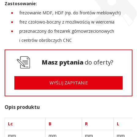
Zastosowanie:
frezowanie MDF, HDF (np. do frontów meblowych)
frez czołowo-boczny z możliwością w wiercenia
przeznaczony do frezarek górnowrzecionowych
i centrów obróbczych CNC
Masz pytania
do oferty?
WYŚLIJ ZAPYTANIE
Opis produktu
Lc
B
R
L
mm
mm
mm
mm