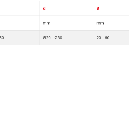
d
B
mm
mm
80
Ø20 - Ø50
20 - 60