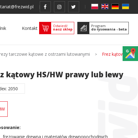
tariat@frezwid.pl
Odwiedź
Program
nik
Kontakt
nasz sklep
do rysowania - beta
rezy tarczowe kątowe z ostrzami lutowanymi
Frez kątowy
ez kątowy HS/HW prawy lub lewy
dex: 2050
HW
osowanie:
frezowanie drewna i materiałów drewnopochodnych