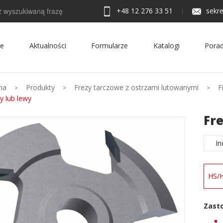
+48 12 276 33 51
sekre
ie
Aktualności
Formularze
Katalogi
Porad
na
Produkty
Frezy tarczowe z ostrzami lutowanymi
F
 lub lewy
Fr
In
HS/
Zast