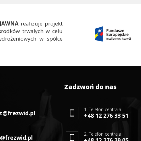
 JAWNA
realizuje projekt
środków trwałych w celu
wdrożeniowych w spółce
Zadzwoń do nas
1. Telefon centrala
t@frezwid.pl
+48 12 276 33 51
2. Telefon centrala
@frezwid.pl
+48 12 276 39 05