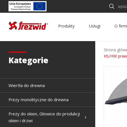
Szukaj
Produkty
Usługi
O firm
Strona głów
HS/HW prawy
Kategorie
Wiertła do drewna
Frezy monolityczne do drewna
Frezy do okien, Głowice do produkcji
okien i drzwi