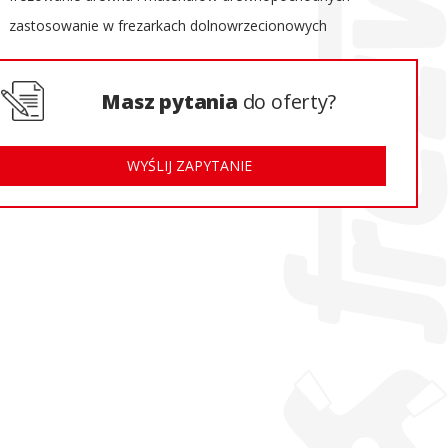
zastosowanie w frezarkach dolnowrzecionowych
Masz pytania
do oferty?
WYŚLIJ ZAPYTANIE