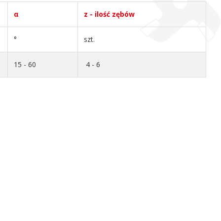
α
z - ilość zębów
°
szt.
15 - 60
4 - 6