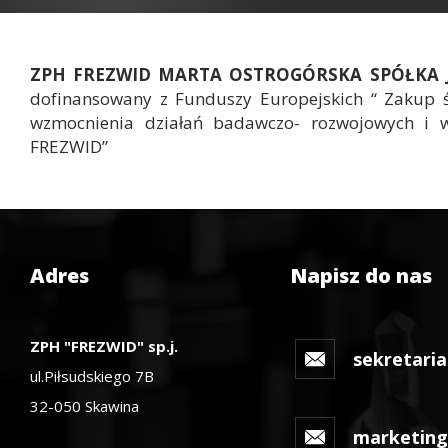
ZPH FREZWID MARTA OSTROGÓRSKA SPÓŁKA
dofinansowany z Funduszy Europejskich “ Zakup 
wzmocnienia działań badawczo- rozwojowych i 
FREZWID”
Adres
Napisz do nas
ZPH "FREZWID" sp.j.
sekretaria
ul.Piłsudskiego 7B
32-050 Skawina
marketing