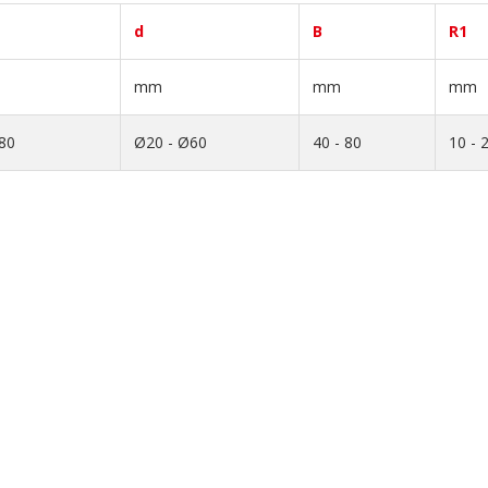
d
B
R1
mm
mm
mm
80
Ø20 - Ø60
40 - 80
10 - 