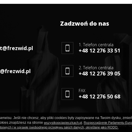
Zadzwoń do nas
1. Telefon centrala
t@frezwid.pl
+48 12 276 33 51
2. Telefon centrala
@frezwid.pl
+48 12 276 39 05
FAX
+48 12 276 50 68
erwisu. Jeśli nie chcesz, aby pliki cookies były zapisywane na Twoim dysku, zmień
okies znajdziesz na stronie
.
wszystkoociasteczkach.pl
Rozporządzenie Parlamentu Europ
RODO
PROJEKTY UNIJNE
Wszystkie prawa zastrzeżone 
obowych i w sprawie swobodnego przepływu takich danych, określane jako RODO.