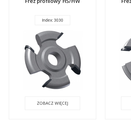
Frez profilowy HS/HW
Fre
Index: 3030
ZOBACZ WIĘCEJ