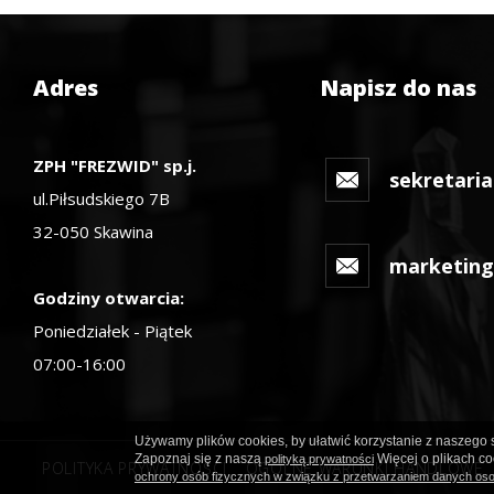
Adres
Napisz do nas
ZPH "FREZWID" sp.j.
sekretaria
ul.Piłsudskiego 7B
32-050 Skawina
marketing
Godziny otwarcia:
Poniedziałek - Piątek
07:00-16:00
Używamy plików cookies, by ułatwić korzystanie z naszego s
Zapoznaj się z naszą
Więcej o plikach co
polityką prywatności
POLITYKA PRYWATNOŚCI
OGÓLNE WARUNKI HANDLOWE
ochrony osób fizycznych w związku z przetwarzaniem danych os