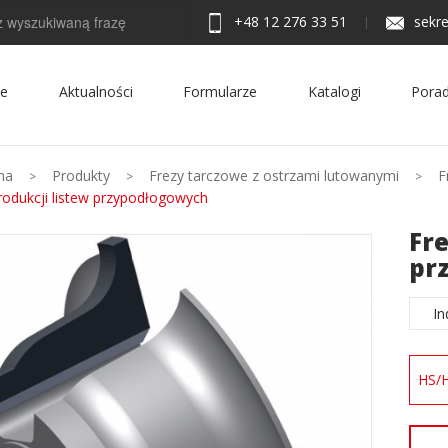
+48 12 276 33 51
sekre
ie
Aktualności
Formularze
Katalogi
Porad
na
Produkty
Frezy tarczowe z ostrzami lutowanymi
F
odukcji listew przypodłogowych
Fre
pr
In
HS/