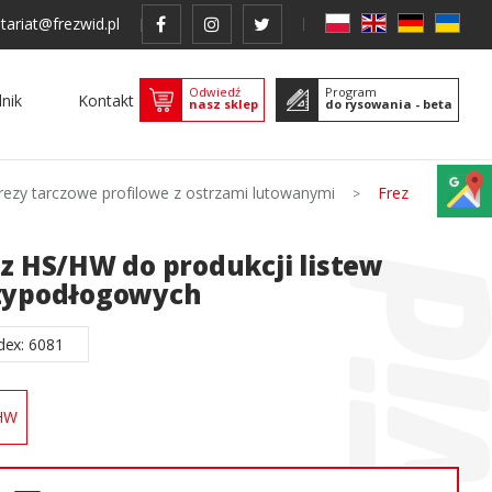
tariat@frezwid.pl
Odwiedź
Program
nik
Kontakt
nasz sklep
do rysowania - beta
rezy tarczowe profilowe z ostrzami lutowanymi
Frez
z HS/HW do produkcji listew
zypodłogowych
dex: 6081
HW