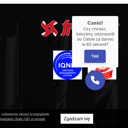
Cześć!
Czy chcesz,
żebyśmy oddzwonili
do Ciebie za darmo
w
60
sekund?
TAK
 ustawienia swojej przeglądarki.
Zgadzam się
ejskiego i Rady (UE) w sprawie
© ZPH FREZWID
created by
undicom.pl