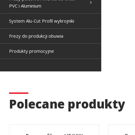
PVC i Aluminium
System Alu-Cut Profil wykrojniki
Frezy do produkcji obuwia
Produkty promocyjne
Polecane produkty