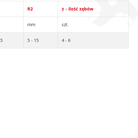
R2
z - ilość zębów
mm
szt.
25
5 - 15
4 - 6