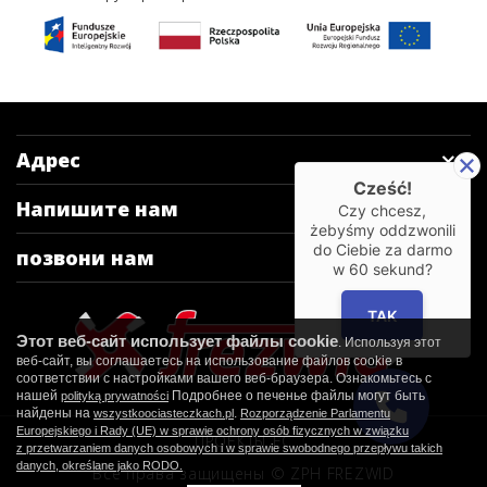
Адрес
Cześć!
Напишите нам
Czy chcesz,
żebyśmy oddzwonili
do Ciebie za darmo
позвони нам
w
60
sekund?
TAK
Этот веб-сайт использует файлы cookie
. Используя этот
веб-сайт, вы соглашаетесь на использование файлов cookie в
соответствии с настройками вашего веб-браузера. Ознакомьтесь с
нашей
Подробнее о печенье файлы могут быть
polityką prywatności
найдены на
.
wszystkoociasteczkach.pl
Rozporządzenie Parlamentu
Europejskiego i Rady (UE) w sprawie ochrony osób fizycznych w związku
ПРОЕКТЫ ЕС
z przetwarzaniem danych osobowych i w sprawie swobodnego przepływu takich
danych, określane jako RODO.
Все права защищены © ZPH FREZWID